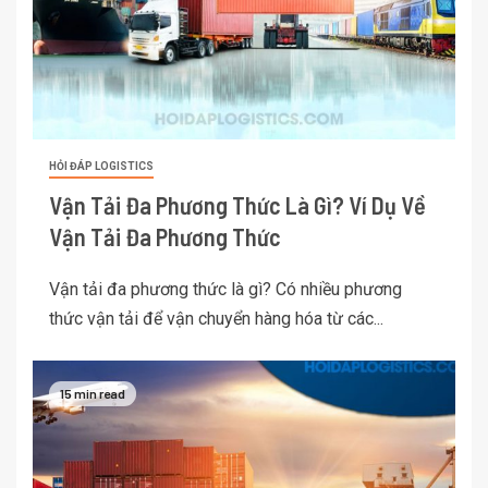
HỎI ĐÁP LOGISTICS
Vận Tải Đa Phương Thức Là Gì? Ví Dụ Về
Vận Tải Đa Phương Thức
Vận tải đa phương thức là gì? Có nhiều phương
thức vận tải để vận chuyển hàng hóa từ các...
15 min read