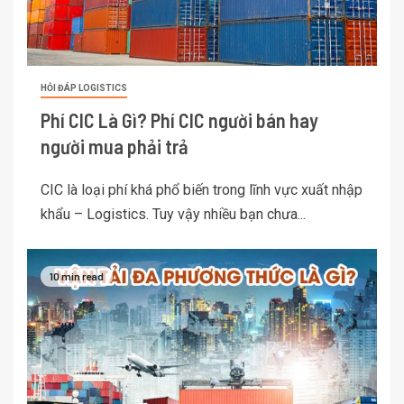
HỎI ĐÁP LOGISTICS
Phí CIC Là Gì? Phí CIC người bán hay
người mua phải trả
CIC là loại phí khá phổ biến trong lĩnh vực xuất nhập
khẩu – Logistics. Tuy vậy nhiều bạn chưa...
10 min read