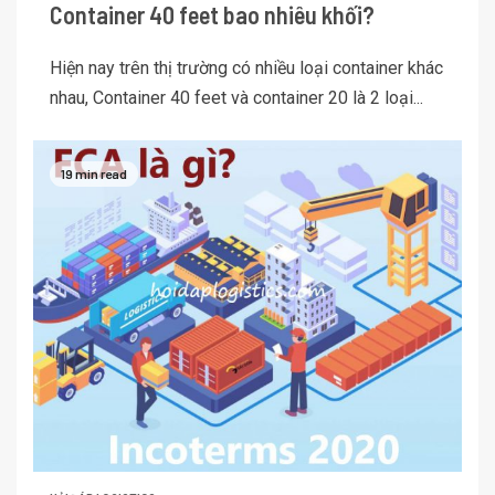
Container 40 feet bao nhiêu khối?
Hiện nay trên thị trường có nhiều loại container khác
nhau, Container 40 feet và container 20 là 2 loại...
19 min read