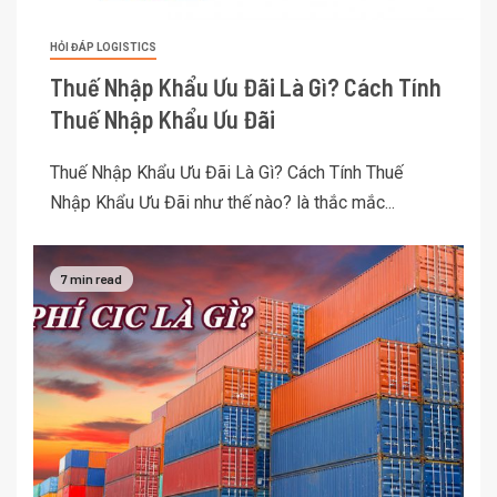
HỎI ĐÁP LOGISTICS
Thuế Nhập Khẩu Ưu Đãi Là Gì? Cách Tính
Thuế Nhập Khẩu Ưu Đãi
Thuế Nhập Khẩu Ưu Đãi Là Gì? Cách Tính Thuế
Nhập Khẩu Ưu Đãi như thế nào? là thắc mắc...
7 min read