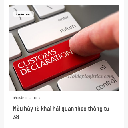
7 min read
HỎI ĐÁP LOGISTICS
Mẫu hủy tờ khai hải quan theo thông tư
38