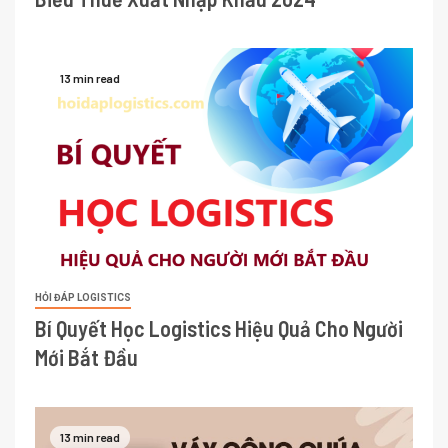
13 min read
HỎI ĐÁP LOGISTICS
Bí Quyết Học Logistics Hiệu Quả Cho Người
Mới Bắt Đầu
13 min read