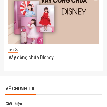
TIN TỨC
Váy công chúa Disney
VỀ CHÚNG TÔI
Giới thiệu