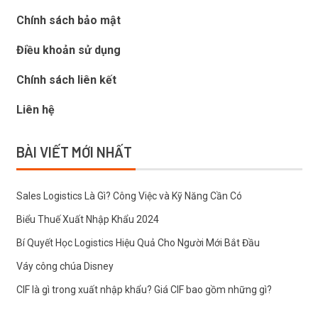
Chính sách bảo mật
Điều khoản sử dụng
Chính sách liên kết
Liên hệ
BÀI VIẾT MỚI NHẤT
Sales Logistics Là Gì? Công Việc và Kỹ Năng Cần Có
Biểu Thuế Xuất Nhập Khẩu 2024
Bí Quyết Học Logistics Hiệu Quả Cho Người Mới Bắt Đầu
Váy công chúa Disney
CIF là gì trong xuất nhập khẩu? Giá CIF bao gồm những gì?