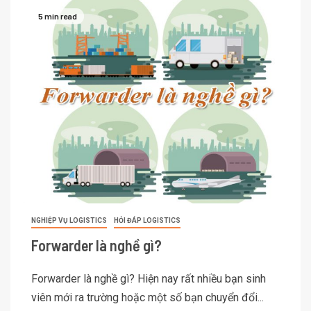
5 min read
NGHIỆP VỤ LOGISTICS
HỎI ĐÁP LOGISTICS
Forwarder là nghề gì?
Forwarder là nghề gì? Hiện nay rất nhiều bạn sinh
viên mới ra trường hoặc một số bạn chuyển đổi...