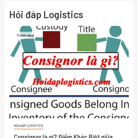
Hỏi đáp Logistics
7 min read
HỎI ĐÁP LOGISTICS
Consignor là gì? Điểm Khác Biệt giữa