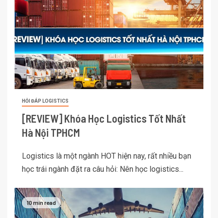
HỎI ĐÁP LOGISTICS
[REVIEW] Khóa Học Logistics Tốt Nhất
Hà Nội TPHCM
Logistics là một ngành HOT hiện nay, rất nhiều bạn
học trái ngành đặt ra câu hỏi: Nên học logistics...
10 min read