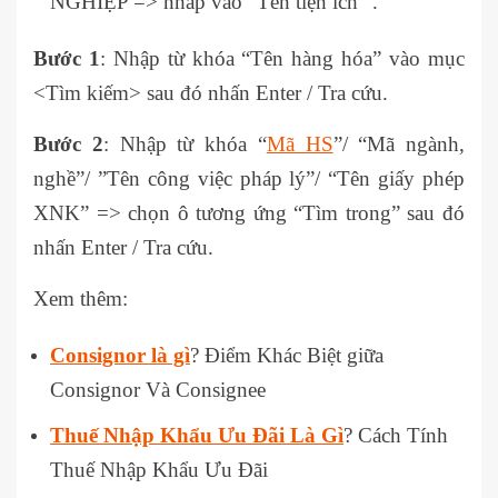
NGHIỆP => nhấp vào “Tên tiện ích” .
Bước 1
: Nhập từ khóa “Tên hàng hóa” vào mục
<Tìm kiếm> sau đó nhấn Enter / Tra cứu.
Bước 2
: Nhập từ khóa “
Mã HS
”/ “Mã ngành,
nghề”/ ”Tên công việc pháp lý”/ “Tên giấy phép
XNK” => chọn ô tương ứng “Tìm trong” sau đó
nhấn Enter / Tra cứu.
Xem thêm:
Consignor là gì
? Điểm Khác Biệt giữa
Consignor Và Consignee
Thuế Nhập Khẩu Ưu Đãi Là Gì
? Cách Tính
Thuế Nhập Khẩu Ưu Đãi