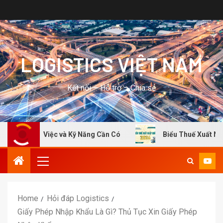
LOGISTICS VIỆT NAM
Kết nối – Hỗ trợ – Chia sẻ
 Công Việc và Kỹ Năng Cần Có
Biểu Thuế Xuất Nhập Khẩu
Home
Hỏi đáp Logistics
Giấy Phép Nhập Khẩu Là Gì? Thủ Tục Xin Giấy Phép