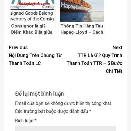
Consignor là gì?
Thông Tin Hàng Tàu
Điểm Khác Biệt giữa
Hapag-Lloyd – Cách
Consignor Và
Đọc Booking Hapag-
Consignee
Lloyd
Previous
Next
Nội Dung Trên Chứng Từ
TTR Là Gì? Quy Trình
Thanh Toán LC
Thanh Toán TTR – 5 Bước
Chi Tiết
Để lại một bình luận
Email của bạn sẽ không được hiển thị công khai.
Các trường bắt buộc được đánh dấu
*
Bình luận
*