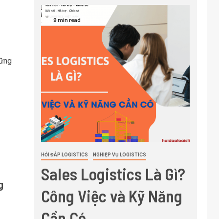
9 min read
hững
HỎI ĐÁP LOGISTICS
NGHIỆP VỤ LOGISTICS
Sales Logistics Là Gì?
g
Công Việc và Kỹ Năng
Cần Có