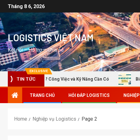
Tháng 8 6, 2026
LOGISTICS VIỆT NAM
Kết nối – Hỗ trợ – Chia sẻ
EXCLUSIVE
ogistics Là Gì? Công Việc và Kỹ Năng Cần Có
Biểu Thuế
TIN TỨC
TRANG CHỦ
HỎI ĐÁP LOGISTICS
NGHIỆP
Home
Nghiệp vụ Logistics
Page 2